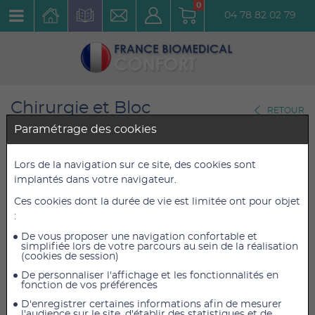
0
04 78 82 02 79
Chirurgie et Bloc
RETOUR
Opératoire
Paramétrage des cookies
Gamme Sutures
Lors de la navigation sur ce site, des cookies sont
Suture Filapeau-3/8 - 16 mm -
implantés dans votre navigateur.
90 cm - 0.7 - 6/0
Ces cookies dont la durée de vie est limitée ont pour objet
:
Réf. : 2414.240
De vous proposer une navigation confortable et
simplifiée lors de votre parcours au sein de la réalisation
(cookies de session)
1,98 €
1,98 €
TTC
TTC
De personnaliser l'affichage et les fonctionnalités en
1,88 €
1,88 €
HT
HT
fonction de vos préférences
D'enregistrer certaines informations afin de mesurer
l'audience sur le site, d'établir des statistiques et de