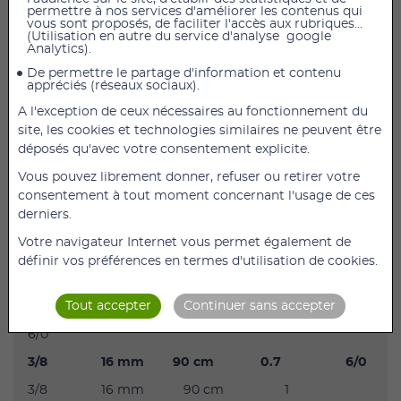
permettre à nos services d'améliorer les contenus qui
AJOUTER AU PANIER
vous sont proposés, de faciliter l'accès aux rubriques...
(Utilisation en autre du service d'analyse google
Analytics).
Suture Filapeau-3/8 - 16 mm - 90 cm - 0.7 - 6/0
De permettre le partage d'information et contenu
appréciés (réseaux sociaux).
Les sutures chirurgicales stériles Filapeau non
résorbables sont composés de monofils polyamide
A l'exception de ceux nécessaires au fonctionnement du
site, les cookies et technologies similaires ne peuvent être
Les sutures Filapeau sont utilisées pour la fermeture
déposés qu'avec votre consentement explicite.
des plans cutanés superficiels et en chirurgie plastique.
Vous pouvez librement donner, refuser ou retirer votre
Aiguille à corps et à pointe triangulaire utilisée plus
consentement à tout moment concernant l'usage de ces
particulièrement pour la suture des tendons et de la
derniers.
peau.
Votre navigateur Internet vous permet également de
Modèles disponibles :
définir vos préférences en termes d'utilisation de cookies.
Forme Long. aiguille Long. Fil N° DEC N° COM
Tout accepter
Continuer sans accepter
3/8 12 mm 90 cm 0.7
6/0
3/8 16 mm 90 cm 0.7 6/0
3/8 16 mm 90 cm 1