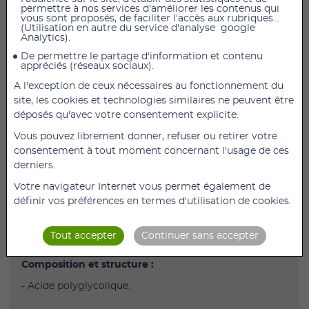
permettre à nos services d'améliorer les contenus qui
AJOUTER AU PANIER
vous sont proposés, de faciliter l'accès aux rubriques...
(Utilisation en autre du service d'analyse google
Analytics).
Suture Optime-3/8 - 18 mm - 75 cm - 1.5 - 4/0
De permettre le partage d'information et contenu
appréciés (réseaux sociaux).
- Suture résorbable Optime Perters Surgical
A l'exception de ceux nécessaires au fonctionnement du
- Fil suture résorbable Optime Peters Surgical,
site, les cookies et technologies similaires ne peuvent être
résistance élevée et résorbtion modérée.
déposés qu'avec votre consentement explicite.
- Très bonne tenue aux noeuds.
Vous pouvez librement donner, refuser ou retirer votre
consentement à tout moment concernant l'usage de ces
- Souplesse grâce à une structure fine de la tresse et à
derniers.
une enduction légère.
Votre navigateur Internet vous permet également de
- Temps de résistance = 28/35 jours
définir vos préférences en termes d'utilisation de cookies.
- Temps de résorption totale = 60/90 jours
- Biocompatibilité exemplaire
Tout accepter
Continuer sans accepter
Composition et structure :
- Acide polyglycolique.