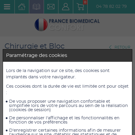
0
04 78 82 02 79
Chirurgie et Bloc
RETOUR
Opératoire
Paramétrage des cookies
Gamme Sutures
Lors de la navigation sur ce site, des cookies sont
Suture Optime-3/8 - 18 mm -
implantés dans votre navigateur.
75 cm - 1.5 - 4/0
Ces cookies dont la durée de vie est limitée ont pour objet
:
Réf. : 2439.240
De vous proposer une navigation confortable et
simplifiée lors de votre parcours au sein de la réalisation
(cookies de session)
5,17 €
5,17 €
TTC
TTC
De personnaliser l'affichage et les fonctionnalités en
4,31 €
4,31 €
HT
HT
fonction de vos préférences
D'enregistrer certaines informations afin de mesurer
l'audience sur le site, d'établir des statistiques et de