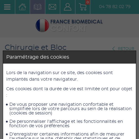
0
04 78 82 02 79
Chirurgie et Bloc
RETOUR
Opératoire
Paramétrage des cookies
Instruments Médico-chirurgicaux
Lors de la navigation sur ce site, des cookies sont
Ciseaux de Kelly 18 cm
implantés dans votre navigateur.
Réf. : CK18CM
Ces cookies dont la durée de vie est limitée ont pour objet
:
De vous proposer une navigation confortable et
12,36 €
12,36 €
TTC
TTC
simplifiée lors de votre parcours au sein de la réalisation
10,30 €
10,30 €
HT
HT
(cookies de session)
De personnaliser l'affichage et les fonctionnalités en
fonction de vos préférences
D'enregistrer certaines informations afin de mesurer
AJOUTER AU PANIER
l'audience sur le site, d'établir des statistiques et de