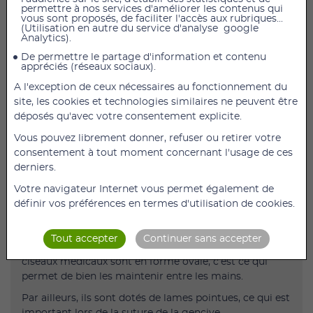
permettre à nos services d'améliorer les contenus qui
vous sont proposés, de faciliter l'accès aux rubriques...
(Utilisation en autre du service d'analyse google
Ciseaux de Kelly 18 cm
Analytics).
Droits - 18 cm
De permettre le partage d'information et contenu
appréciés (réseaux sociaux).
Suturer la gencive avec des ciseaux Kelly
A l'exception de ceux nécessaires au fonctionnement du
Ces ciseaux Kelly Holtex droits pointus sont des
site, les cookies et technologies similaires ne peuvent être
instruments médicaux
utilisés par les spécialistes en
déposés qu'avec votre consentement explicite.
dentisterie.
Vous pouvez librement donner, refuser ou retirer votre
En effet, ils sont employés pour réaliser des sutures
consentement à tout moment concernant l'usage de ces
suite à une extraction dentaire ou d’autres opérations
derniers.
chirurgicales au niveau des dents, plus
particulièrement de la gencive.
Votre navigateur Internet vous permet également de
définir vos préférences en termes d'utilisation de cookies.
Ces ciseaux de chirurgie sont simples et pratiques à
utiliser.
Tout accepter
Continuer sans accepter
Tout d’abord, les anneaux droits et gauches de ces
ciseaux médicaux sont en forme ovale, c’est ce qui
permet de bien les maintenir entre les mains.
Par ailleurs, ils sont dotés de lames pointues, ce qui est
important lors de la suture de la gencive.