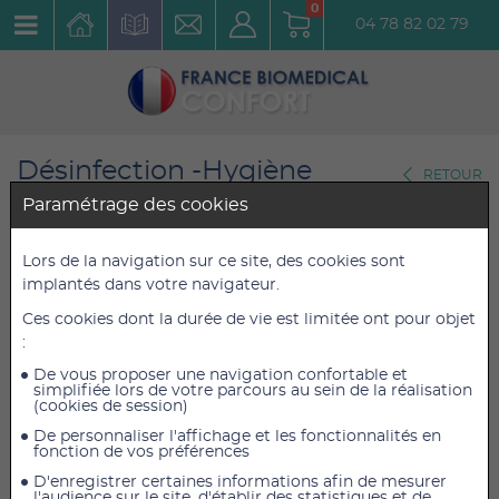
0
04 78 82 02 79
Désinfection -Hygiène
RETOUR
Traitements Insecticides
Paramétrage des cookies
Moustiquaire "COT INSECT
Lors de la navigation sur ce site, des cookies sont
implantés dans votre navigateur.
NET" pour lits à barreaux - 136
Ces cookies dont la durée de vie est limitée ont pour objet
x 60 x 90 cm - 50 deniers &
:
Maille fine
De vous proposer une navigation confortable et
Réf. : ART-002793
simplifiée lors de votre parcours au sein de la réalisation
(cookies de session)
De personnaliser l'affichage et les fonctionnalités en
8,33 €
8,33 €
fonction de vos préférences
TTC
TTC
6,94 €
6,94 €
HT
HT
D'enregistrer certaines informations afin de mesurer
l'audience sur le site, d'établir des statistiques et de