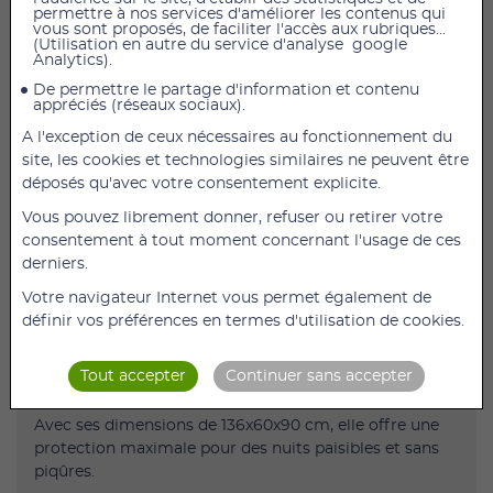
permettre à nos services d'améliorer les contenus qui
vous sont proposés, de faciliter l'accès aux rubriques...
(Utilisation en autre du service d'analyse google
Analytics).
AJOUTER AU PANIER
De permettre le partage d'information et contenu
appréciés (réseaux sociaux).
Moustiquaire pour lits à barreaux - 136 x 60 x 90 cm -
A l'exception de ceux nécessaires au fonctionnement du
50 deniers & Maille fine
site, les cookies et technologies similaires ne peuvent être
Moustiquaire 100% polyester pour une protection
déposés qu'avec votre consentement explicite.
efficace contre les insectes
Vous pouvez librement donner, refuser ou retirer votre
La moustiquaire "COT INSECT NET" est un accessoire
consentement à tout moment concernant l'usage de ces
essentiel pour protéger les enfants des moustiques et
derniers.
autres insectes indésirables pendant leur sommeil.
Votre navigateur Internet vous permet également de
Elle est spécialement conçue pour être utilisée sur les
définir vos préférences en termes d'utilisation de cookies.
lits à barreaux ou encore les lits de voyage.
Elle peut également être utilisée sur les matelas ou
Tout accepter
Continuer sans accepter
même lors des activités extérieures.
Avec ses dimensions de 136x60x90 cm, elle offre une
protection maximale pour des nuits paisibles et sans
piqûres.