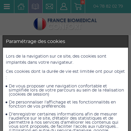
0
04 78 82 02 79
Paramétrage des cookies
Diagnostic
RETOUR
Consommables Médicaux
Lors de la navigation sur ce site, des cookies sont
implantés dans votre navigateur.
Boîte de 100 Protéges Sondes
Ces cookies dont la durée de vie est limitée ont pour objet
lubrifiés
:
Réf. : 4948034
De vous proposer une navigation confortable et
simplifiée lors de votre parcours au sein de la réalisation
(cookies de session)
19,03 €
19,03 €
TTC
TTC
De personnaliser l'affichage et les fonctionnalités en
fonction de vos préférences
15,86 €
15,86 €
HT
HT
D'enregistrer certaines informations afin de mesurer
l'audience sur le site, d'établir des statistiques et de
permettre à nos services d'améliorer les contenus qui
vous sont proposés, de faciliter l'accès aux rubriques...
(Utilisation en autre du service d'analyse google
AJOUTER AU PANIER