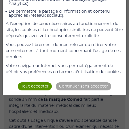
Analytics).
De permettre le partage d'information et contenu
Boîte de 100 Protéges Sondes lubrifiés
appréciés (réseaux sociaux).
Protège-sondes lombaires.
A l'exception de ceux nécessaires au fonctionnement du
site, les cookies et technologies similaires ne peuvent être
En latex.
déposés qu'avec votre consentement explicite.
Non stérile.
Vous pouvez librement donner, refuser ou retirer votre
A usage unique.
consentement à tout moment concernant l'usage de ces
derniers.
Emballé individuellement.
Votre navigateur Internet vous permet également de
Longueur : 190 mm.
définir vos préférences en termes d'utilisation de cookies.
Diamètre : 34mm
Boîte de 100 pièces
Tout accepter
Continuer sans accepter
A destination des professionnels de santé, le protège
sonde 34 mm de
la marque Comed
fait partie
intégrante du matériel médical des milieux
hospitaliers et médicaux.
Cet outil à usage unique s'avère indispensable dans le
cadre d'une intervention ou d'un examen qui nécessite