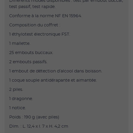
Différents modes disponibles : test par embout buccal,
test passif, test rapide.
Conforme à la norme NF EN 15964.
Composition du coffret :
1 éthylotest électronique FST.
1 mallette.
25 embouts buccaux.
2 embouts passifs.
1 embout de détection d’alcool dans boisson.
1 coque souple antidérapante et aimantée.
2 piles.
1 dragonne.
1 notice.
Poids : 190 g (avec piles)
Dim. : L. 12,4 x l. 7 x H. 4,2 cm