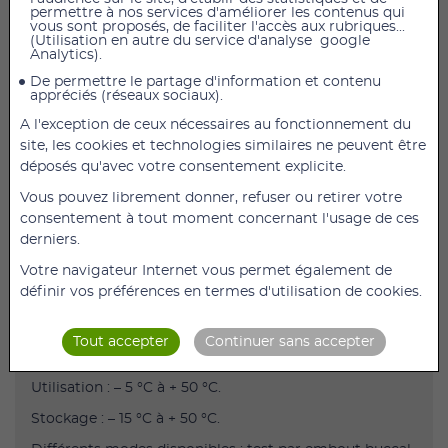
permettre à nos services d'améliorer les contenus qui
vous sont proposés, de faciliter l'accès aux rubriques...
(Utilisation en autre du service d'analyse google
Éthylotest électronique ALCO-SENSOR FST
Analytics).
Description
De permettre le partage d'information et contenu
appréciés (réseaux sociaux).
Outil de contrôle d’alcoolémie indispensable pour les
A l'exception de ceux nécessaires au fonctionnement du
professionnels.
site, les cookies et technologies similaires ne peuvent être
Prise de mesure rapide et précise.
déposés qu'avec votre consentement explicite.
Écran rétro éclairé à cristaux liquide à 3 chiffres.
Vous pouvez librement donner, refuser ou retirer votre
consentement à tout moment concernant l'usage de ces
Arrêt automatique 20 secondes après l’affichage du
derniers.
résultat.
Votre navigateur Internet vous permet également de
Grande capacité mémoire.
définir vos préférences en termes d'utilisation de cookies.
Plage de mesure : de 0,00 mg/L à 2,00 mg/L d’air
expiré (précision ± 0,01 mg/L d’air expiré).
Tout accepter
Continuer sans accepter
Étalonnage tous les 12 mois.
Utilisation : – 5 °C à + 50 °C.
Stockage : – 15 °C à + 50 °C.