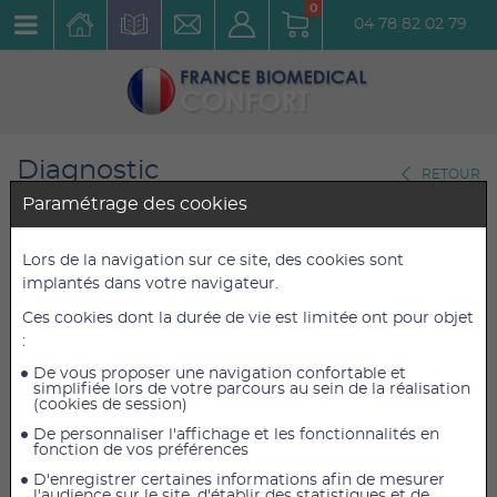
0
04 78 82 02 79
Diagnostic
RETOUR
Ethylotests
Paramétrage des cookies
Éthylotest électronique ALCO-
Lors de la navigation sur ce site, des cookies sont
implantés dans votre navigateur.
SENSOR FST
Ces cookies dont la durée de vie est limitée ont pour objet
Réf. : 0232112000
:
De vous proposer une navigation confortable et
1 996,80 €
1 996,80 €
TTC
TTC
simplifiée lors de votre parcours au sein de la réalisation
(cookies de session)
1 664,00 €
1 664,00 €
HT
HT
De personnaliser l'affichage et les fonctionnalités en
fonction de vos préférences
D'enregistrer certaines informations afin de mesurer
l'audience sur le site, d'établir des statistiques et de
AJOUTER AU PANIER