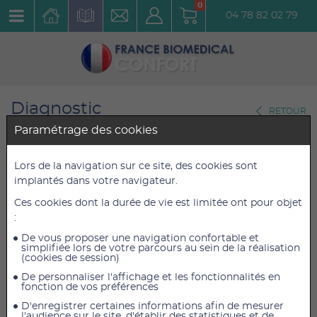
0
04 78 82 02 79
Diagnostic
RETOUR
Glucomètres et Contrôle du
Paramétrage des cookies
Diabète
Lors de la navigation sur ce site, des cookies sont
Lecteur de Glycémie GL 43
implantés dans votre navigateur.
Réf. : 463.18
Ces cookies dont la durée de vie est limitée ont pour objet
:
41,33 €
41,33 €
TTC
TTC
De vous proposer une navigation confortable et
simplifiée lors de votre parcours au sein de la réalisation
34,44 €
34,44 €
HT
HT
(cookies de session)
De personnaliser l'affichage et les fonctionnalités en
fonction de vos préférences
D'enregistrer certaines informations afin de mesurer
AJOUTER AU PANIER
l'audience sur le site, d'établir des statistiques et de