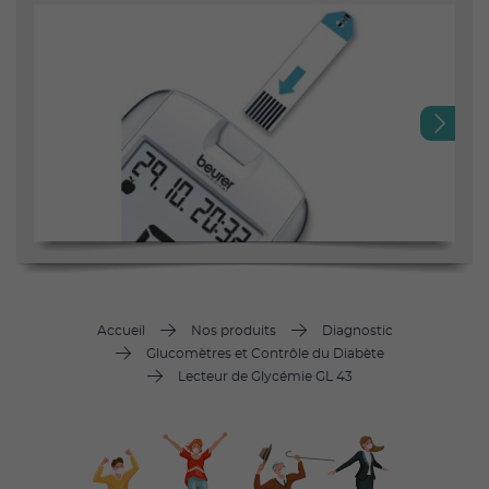
Next
Accueil
Nos produits
Diagnostic
Glucomètres et Contrôle du Diabète
Lecteur de Glycémie GL 43