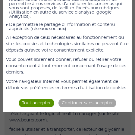
permettre à nos services d'améliorer les contenus qui
vous sont proposés, de faciliter l'accès aux rubriques...
Lecteur de Glycémie GL 43
(Utilisation en autre du service d'analyse google
Analytics).
GL 43 MG/DL - LECTEUR DE GLYCÉMIE USB
De permettre le partage d'information et contenu
appréciés (réseaux sociaux).
ref 463.18
A l'exception de ceux nécessaires au fonctionnement du
grand écran très lisible
site, les cookies et technologies similaires ne peuvent être
dépistage de sous-alimentation
déposés qu'avec votre consentement explicite.
temps de mesure de 5 secondes
Vous pouvez librement donner, refuser ou retirer votre
consentement à tout moment concernant l'usage de ces
suivi sur le logiciel health manager
derniers.
fonctionne avec des piles
Votre navigateur Internet vous permet également de
ce lecteur de glycémie beurer gl 43 vous permet de
définir vos préférences en termes d'utilisation de cookies.
mesurer efficacement et facilement votre taux de
glycémie.
Tout accepter
Continuer sans accepter
de plus, vous pouvez suivre tous vos résultats en
téléchargeant le logiciel heallth manager (sur le site
www.beurer.com).
facile à utiliser et à transporter, ce lecteur de glycémie