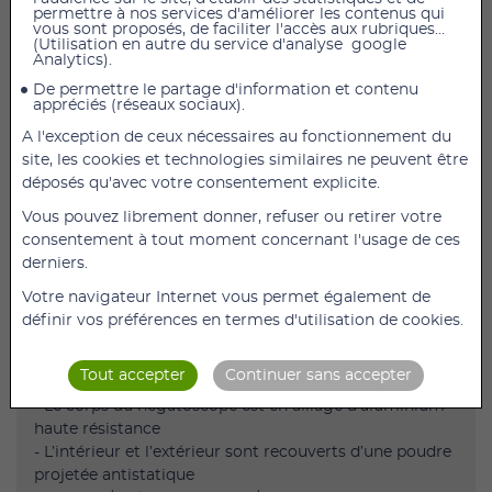
permettre à nos services d'améliorer les contenus qui
vous sont proposés, de faciliter l'accès aux rubriques...
(Utilisation en autre du service d'analyse google
Description
Analytics).
NÉGATOSCOPE STANDARD HOLTEX, 2 PLAGES, 2 X
De permettre le partage d'information et contenu
appréciés (réseaux sociaux).
45W
A l'exception de ceux nécessaires au fonctionnement du
Négatoscope Standard Holtex, 2 plages, 2 x 45W
site, les cookies et technologies similaires ne peuvent être
Ces négatoscopes offrent un système de fixation pour
déposés qu'avec votre consentement explicite.
les radios permettant une pose et une dépose simple,
et sans conséquence pour les radios. Ils peuvent
Vous pouvez librement donner, refuser ou retirer votre
indifféremment se poser sur un meuble ou se fixer sur
consentement à tout moment concernant l'usage de ces
un mur.
derniers.
- La structure de l’écran est en alliage d’aluminium
Votre navigateur Internet vous permet également de
haute résistance de 10 cm d’épaisseur
définir vos préférences en termes d'utilisation de cookies.
- Les angles sont protégés par une plaque d’acier,
recouverte d’ABS
Tout accepter
Continuer sans accepter
- Ecran en polymère méthacrylique
- Le corps du négatoscope est en alliage d’aluminium
haute résistance
- L’intérieur et l’extérieur sont recouverts d’une poudre
projetée antistatique