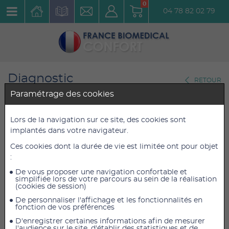
0
04 78 82 02 79
Diagnostic
RETOUR
Négatoscopes
Paramétrage des cookies
Négatoscope Standard Holtex,
Lors de la navigation sur ce site, des cookies sont
implantés dans votre navigateur.
2 Plages, 2 X 45W
Ces cookies dont la durée de vie est limitée ont pour objet
Réf. : OTA1002
:
De vous proposer une navigation confortable et
518,40 €
518,40 €
TTC
TTC
simplifiée lors de votre parcours au sein de la réalisation
(cookies de session)
432,00 €
432,00 €
HT
HT
De personnaliser l'affichage et les fonctionnalités en
fonction de vos préférences
D'enregistrer certaines informations afin de mesurer
l'audience sur le site, d'établir des statistiques et de
AJOUTER AU PANIER