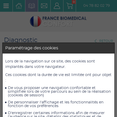
0
04 78 82 02 79
Diagnostic
RETOUR
Ophtalmoscopes
Paramétrage des cookies
Ophtalmoscope DEVASCOPE
Lors de la navigation sur ce site, des cookies sont
implantés dans votre navigateur.
LED
Ces cookies dont la durée de vie est limitée ont pour objet
Réf. : DEVOPHT
:
De vous proposer une navigation confortable et
168,00 €
168,00 €
TTC
TTC
simplifiée lors de votre parcours au sein de la réalisation
(cookies de session)
140,00 €
140,00 €
HT
HT
De personnaliser l'affichage et les fonctionnalités en
fonction de vos préférences
D'enregistrer certaines informations afin de mesurer
l'audience sur le site, d'établir des statistiques et de
AJOUTER AU PANIER