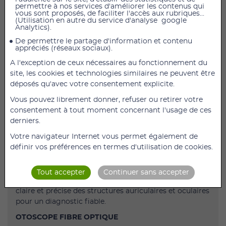
permettre à nos services d'améliorer les contenus qui
vous sont proposés, de faciliter l'accès aux rubriques...
(Utilisation en autre du service d'analyse google
Ophtalmoscope DEVASCOPE LED
Analytics).
Ophtalmoscope LED DEVASCOPE Professionnel
De permettre le partage d'information et contenu
appréciés (réseaux sociaux).
– Fibre Optique, 7000 Lux, Têtes Interchangeables,
A l'exception de ceux nécessaires au fonctionnement du
Manche Ergonomique, 7 Spéculums Auriculaires,
site, les cookies et technologies similaires ne peuvent être
Trousse Médicale – Diagnostic ORL & Ophtalmologie
déposés qu'avec votre consentement explicite.
OTOSCOPE & OPHTALMOSCOPE 2-EN-1
Vous pouvez librement donner, refuser ou retirer votre
– Instrument de diagnostic médical avec têtes
consentement à tout moment concernant l'usage de ces
interchangeables permettant l’examen de l’oreille et
derniers.
du fond d’œil avec un seul manche. Idéal pour
Votre navigateur Internet vous permet également de
médecins, ORL, ophtalmologistes et professionnels de
définir vos préférences en termes d'utilisation de cookies.
santé.
ÉCLAIRAGE LED PUISSANT 7000 LUX
Tout accepter
Continuer sans accepter
– Lumière LED haute intensité offrant une visualisation
claire et précise des structures auriculaires et oculaires
pour un diagnostic fiable.
OTOSCOPE FIBRE OPTIQUE