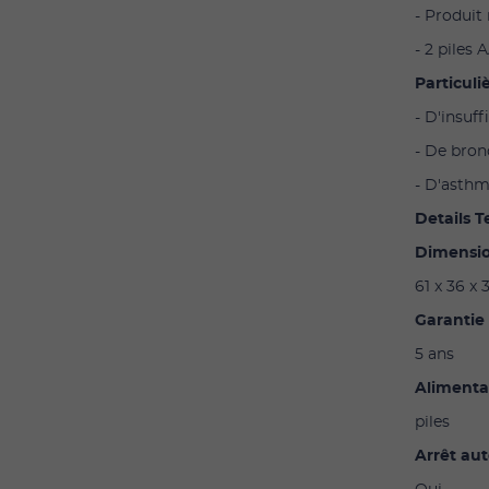
- Produit
- 2 piles 
Particul
- D'insuf
- De bro
- D'asth
Details 
Dimensio
61 x 36 x
Garantie 
5 ans
Alimentat
piles
Arrêt au