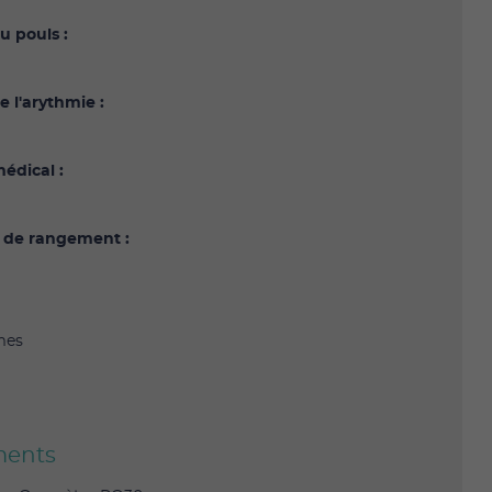
u pouls :
 l'arythmie :
édical :
 de rangement :
mes
ents