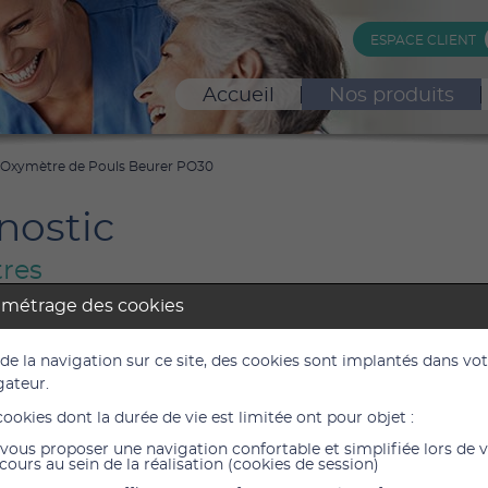
ESPACE CLIENT
Accueil
Nos produits
Oxymètre de Pouls Beurer PO30
nostic
res
amétrage des cookies
tre de Pouls Beurer PO30
 de la navigation sur ce site, des cookies sont implantés dans vo
.30
gateur.
cookies dont la durée de vie est limitée ont pour objet :
44,4
vous proposer une navigation confortable et simplifiée lors de 
37,00 €
cours au sein de la réalisation (cookies de session)