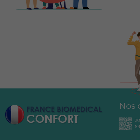
Nos 
2
69