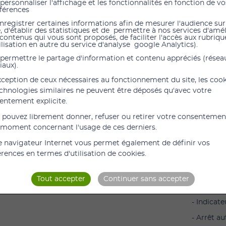
personnaliser l'affichage et les fonctionnalités en fonction de vo
férences
nregistrer certaines informations afin de mesurer l'audience sur
PO 30 -
e, d'établir des statistiques et de permettre à nos services d'amé
 contenus qui vous sont proposés, de faciliter l'accès aux rubrique
Descript
ilisation en autre du service d'analyse google Analytics).
- Mesure 
permettre le partage d'information et contenu appréciés (résea
iaux).
la fréque
exception de ceux nécessaires au fonctionnement du site, les coo
-Mesure t
echnologies similaires ne peuvent être déposés qu'avec votre
- Petit e
entement explicite.
Next
- Peut êtr
 pouvez librement donner, refuser ou retirer votre consentemen
alpinisme,
 moment concernant l'usage de ces derniers.
- Écran co
e navigateur Internet vous permet également de définir vos
érences en termes d'utilisation de cookies.
- Écran a
- Luminos
Tout accepter
Continuer sans accepter
- Bandoul
- Indicat
- Arrêt a