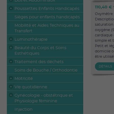
Dos et Abdominaux
110,40 €
Poussettes Enfants Handicapés
Oxymètre 
Sièges pour enfants handicapés
Descriptio
saturation 
Mobilité et Aides Techniques au
oxygène (S
Transfert
cardiaque 
Luminothérapie
simple et t
Petit et lé
Beauté du Corps et Soins
domicile o
Esthétiques
être utilisé 
Traitement des déchets
DÉTAILS
Soins de Bouche / Orthodontie
Motricité
Vie quotidienne
Gynécologie - obstétrique et
Physiologie féminine
Injection