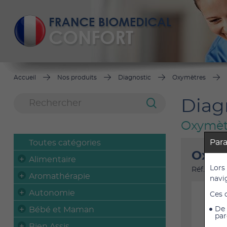
Accueil
Nos produits
Diagnostic
Oxymètres
Diag
Oxymèt
Par
Toutes catégories
Oxymè
Alimentaire
Lors
Réf. : 454
Aromathérapie
navi
Autonomie
Ces 
Bébé et Maman
De 
par
Bien Assis