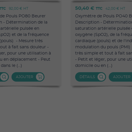
50,40 €
TTC
92,00 €
HT
TTC
42,00 €
HT
de Pouls PO80 Beurer
Oxymètre de Pouls PO40 B
n - Détermination de la
Description - Déterminatio
artérielle pulsée en
saturation artérielle pulsée
pO2) et de la fréquence
oxygène (SpO2), de la fréq
(pouls) - Mesure très
cardiaque (pouls) et de l'in
out à fait sans douleur -
modulation du pouls (PMI)
ger, pour une utilisation à
très simple et tout à fait s
u en déplacement - Peut
- Petit et léger, pour une uti
dans le (...)
domicile ou en (...)
AJOUTER
DÉTAILS
AJOUTER