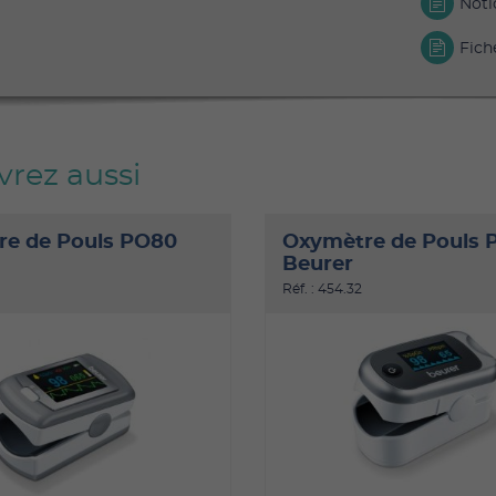
Noti
Fich
rez aussi
e de Pouls PO80
Oxymètre de Pouls 
Beurer
Réf. : 454.32