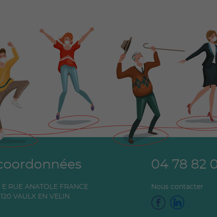
coordonnées
04 78 82 
0 E RUE ANATOLE FRANCE
Nous contacter
120
VAULX EN VELIN