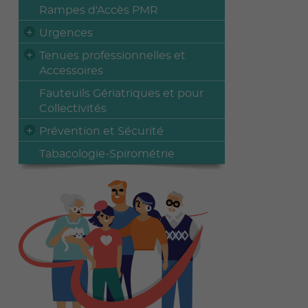
Rampes d'Accès PMR
Urgences
Tenues professionnelles et
Accessoires
Fauteuils Gériatriques et pour
Collectivités
Prévention et Sécurité
Tabacologie-Spirométrie