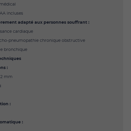
 médical
AAA incluses
ièrement adapté aux personnes souffrant :
fisance cardiaque
ncho-pneumopathie chronique obstructive
me bronchique
Techniques
ns :
 32 mm
:
ion :
tomatique :