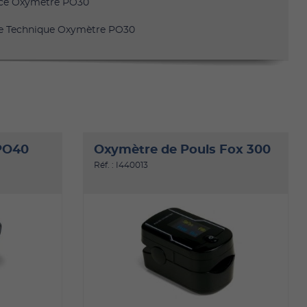
ce Oxymètre PO30
e Technique Oxymètre PO30
PO40
Oxymètre de Pouls Fox 300
Réf. : I440013