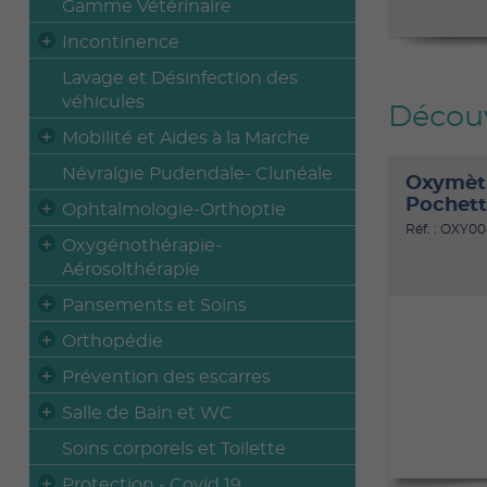
Gamme Vétérinaire
Incontinence
Lavage et Désinfection des
véhicules
Découv
Mobilité et Aides à la Marche
Névralgie Pudendale- Clunéale
Oxymètr
Pochett
Ophtalmologie-Orthoptie
Réf. : OXY0
Oxygénothérapie-
Aérosolthérapie
Pansements et Soins
Orthopédie
Prévention des escarres
Salle de Bain et WC
Soins corporels et Toilette
Protection - Covid 19