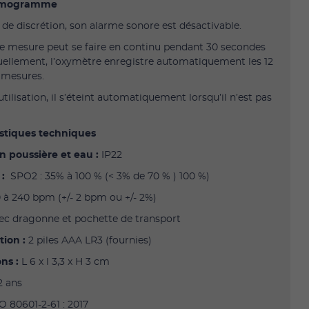
ysmogramme
 de discrétion, son alarme sonore est désactivable.
de mesure peut se faire en continu pendant 30 secondes
ellement, l’oxymètre enregistre automatiquement les 12
 mesures.
tilisation, il s’éteint automatiquement lorsqu’il n’est pas
istiques techniques
n poussière et eau :
IP22
 :
SPO2 : 35% à 100 % (< 3% de 70 % ) 100 %)
 à 240 bpm (+/- 2 bpm ou +/- 2%)
ec dragonne et pochette de transport
ion :
2 piles AAA LR3 (fournies)
ns :
L 6 x l 3,3 x H 3 cm
2 ans
 80601-2-61 : 2017