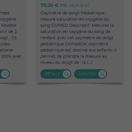
79,20 €
TTC
66,00 €
HT
omed
Oxymètre de doigt Pédiatrique -
 oxygène
Mesure saturation en oxygène du
. Modèle
sang COMED Descriptif Mesurez la
rtir de 3
saturation en oxygène du sang de
igt : 7,5
l'enfant avec cet oxymètre de doigt
modes
pédiatrique ComedCet oxymètre
atterie
pédiatrique est destiné aux enfants. Il
à 100% avec
permet de prendre la mesure au
niveau du doigt de : la (...)
DÉTAILS
AJOUTER