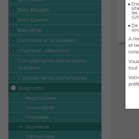
D'e
sit
Bien Bouger
les
(Ut
Bien Dormir
De 
Bien-être
soc
A l'
Ceintures et Epaulières
et t
Chambre -Alitement
cons
Compléments Alimentaires-
Vous
Nutrition
tout
Compléments Alimentaires
Votr
préf
Diagnostic
Négatoscopes
Tensiomètres
Otoscopes
Oxymètres
Stéthoscopes