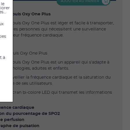
AJOUTER AU PANIER
 le
liorer
s...
 de pouls Oxy One Plus
e de pouls Oxy One Plus est léger et facile à transporter,
ux
al pour les personnes qui nécessitent une surveillance
ne de leur fréquence cardiaque.
kies
ion
 de pouls Oxy One Plus
t à
e de pouls Oxy One Plus est un appareil qui s’adapte à
s morphologies, adultes et enfants.
de surveiller la fréquence cardiaque et la saturation du
xygène de ses utilisateurs.
e d’un écran bi-colore LED qui transmet les informations
:
quence cardiaque
tion du pourcentage de SPO2
de perfusion
raphe de pulsation