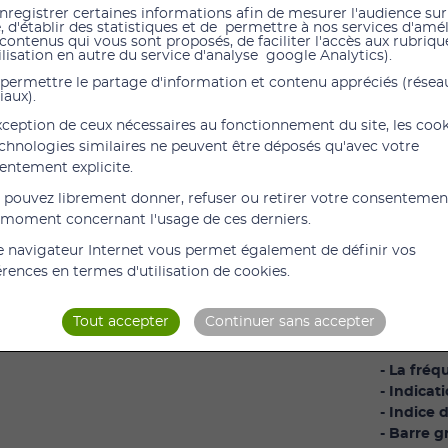
nregistrer certaines informations afin de mesurer l'audience sur
e, d'établir des statistiques et de permettre à nos services d'amé
 contenus qui vous sont proposés, de faciliter l'accès aux rubrique
Oxymètre
ilisation en autre du service d'analyse google Analytics).
L’oxymètr
permettre le partage d'information et contenu appréciés (résea
iaux).
il est idé
quotidien
exception de ceux nécessaires au fonctionnement du site, les coo
echnologies similaires ne peuvent être déposés qu'avec votre
Descript
entement explicite.
Oxymètre
 pouvez librement donner, refuser ou retirer votre consentemen
L’oxymètr
 moment concernant l'usage de ces derniers.
toutes le
e navigateur Internet vous permet également de définir vos
Il permet 
érences en termes d'utilisation de cookies.
sang en o
Il dispos
Tout accepter
Continuer sans accepter
suivantes 
- La fré
- Indica
- Indice 
- Barre g