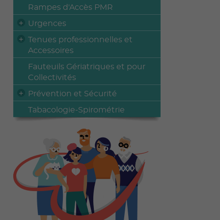
Rampes d'Accès PMR
Urgences
Tenues professionnelles et
Accessoires
Fauteuils Gériatriques et pour
Collectivités
Prévention et Sécurité
Tabacologie-Spirométrie