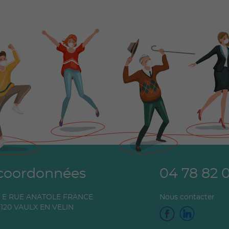
coordonnées
04 78 82 
0 E RUE ANATOLE FRANCE
Nous contacter
120
VAULX EN VELIN