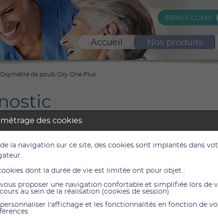
ESPACE CLIENT
Accueil
Nos produits
Oxymètre de pouls Oxy One Plus
nostic
res
amétrage des cookies
 de la navigation sur ce site, des cookies sont implantés dans vo
tre de pouls Oxy One Plus
gateur.
POFR
cookies dont la durée de vie est limitée ont pour objet :
vous proposer une navigation confortable et simplifiée lors de 
24,0
cours au sein de la réalisation (cookies de session)
20,00 
personnaliser l'affichage et les fonctionnalités en fonction de vo
férences