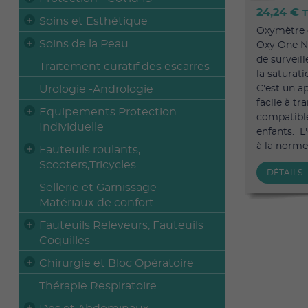
24,24 €
T
Soins et Esthétique
Oxymètre 
Soins de la Peau
Oxy One N
de surveil
Traitement curatif des escarres
la saturat
Urologie -Andrologie
C'est un a
facile à tr
Equipements Protection
compatible 
Individuelle
enfants. 
à la norme 
Fauteuils roulants,
Scooters,Tricycles
DÉTAILS
Sellerie et Garnissage -
Matériaux de confort
Fauteuils Releveurs, Fauteuils
Coquilles
Chirurgie et Bloc Opératoire
Thérapie Respiratoire