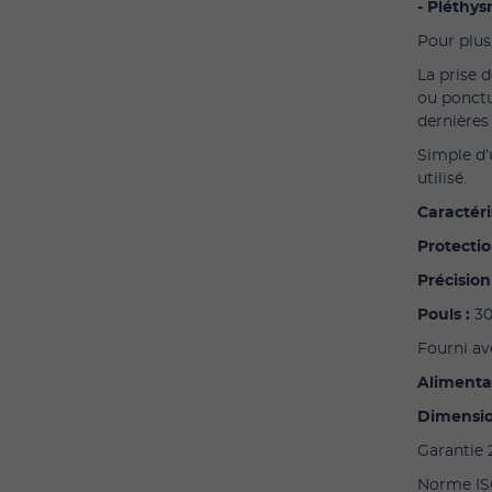
- Pléth
Pour plus
La prise 
ou ponctu
dernières
Simple d’u
utilisé.
Caractér
Protectio
Précision
Pouls :
30
Fourni av
Alimentat
Dimensio
Garantie 
Norme ISO