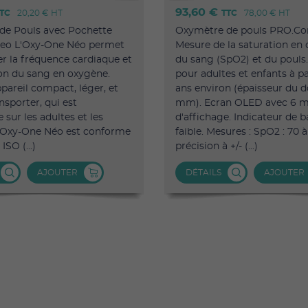
93,60 €
TC
20,20 €
HT
TTC
78,00 €
HT
de Pouls avec Pochette
Oxymètre de pouls PRO.C
eo L'Oxy-One Néo permet
Mesure de la saturation en
ler la fréquence cardiaque et
du sang (SpO2) et du pouls
ion du sang en oxygène.
pour adultes et enfants à pa
ppareil compact, léger, et
ans environ (épaisseur du do
ansporter, qui est
mm). Ecran OLED avec 6 
sur les adultes et les
d'affichage. Indicateur de b
L'Oxy-One Néo est conforme
faible. Mesures : SpO2 : 70 
ISO (...)
précision à +/- (...)
AJOUTER
DÉTAILS
AJOUTER