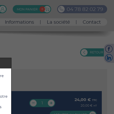
0
4
7
8
8
2
0
2
7
9
MON PANIER
0
Informations
La société
Contact
RETOUR
tre
votre
0 €
24,00 €
TTC
TTC
€
20,00 €
HT
HT
s