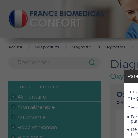
Accueil
Nos produits
Diagnostic
Oxymètres
Diag
Oxymèt
Par
Toutes catégories
Lors
Oxymè
Alimentaire
navi
Réf. : OP
Aromathérapie
Ces 
Autonomie
De 
par
Bébé et Maman
De 
pré
Bien Assis