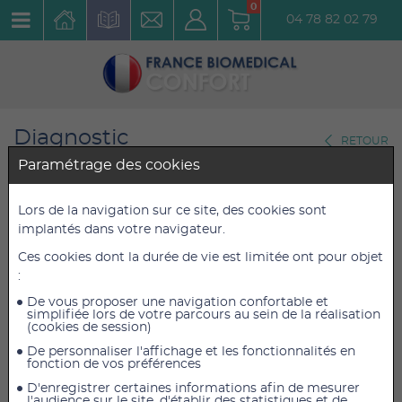
0
04 78 82 02 79
Diagnostic
RETOUR
Stéthoscopes
Paramétrage des cookies
Stéthoscope double pavillon
Lors de la navigation sur ce site, des cookies sont
implantés dans votre navigateur.
Perfecto Rouge
Ces cookies dont la durée de vie est limitée ont pour objet
Réf. : STPERGEGGE
:
De vous proposer une navigation confortable et
22,80 €
22,80 €
TTC
TTC
simplifiée lors de votre parcours au sein de la réalisation
(cookies de session)
19,00 €
19,00 €
HT
HT
De personnaliser l'affichage et les fonctionnalités en
fonction de vos préférences
D'enregistrer certaines informations afin de mesurer
l'audience sur le site, d'établir des statistiques et de
AJOUTER AU PANIER