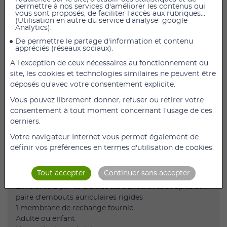
permettre à nos services d'améliorer les contenus qui
vous sont proposés, de faciliter l'accès aux rubriques...
(Utilisation en autre du service d'analyse google
Stéthoscope Perfecto Rouge
Analytics).
Description
De permettre le partage d'information et contenu
appréciés (réseaux sociaux).
Ce stéthoscope double pavillon en acier inoxydable
A l'exception de ceux nécessaires au fonctionnement du
offre une qualité supérieure d'auscultation sonore.
site, les cookies et technologies similaires ne peuvent être
La tête et la bague anti-froid assurent un confort du
déposés qu'avec votre consentement explicite.
patient optimal.
Vous pouvez librement donner, refuser ou retirer votre
Dsponible en différents coloris, pour adulte ou pour
consentement à tout moment concernant l'usage de ces
enfant.
derniers.
De nombreux accessoires sont également fournis :
Votre navigateur Internet vous permet également de
2 paires d'embouts auriculaires souples, 1 paire
définir vos préférences en termes d'utilisation de cookies.
d'embouts auriculaires rigides et 1 membrane de
rechange.
Tout accepter
Continuer sans accepter
Double pavillon en acier inoxydable
Livré avec 2 paires d'embouts auriculaires souples et 1
paire d'embouts auriculaires rigides
1 membrane de rechange fournie
Adulte ou enfant