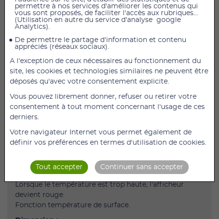
permettre à nos services d'améliorer les contenus qui
vous sont proposés, de faciliter l'accès aux rubriques...
(Utilisation en autre du service d'analyse google
Thermomètre sans contact parlant
Analytics).
Enonce clairement votre température
De permettre le partage d'information et contenu
appréciés (réseaux sociaux).
Prise de température fiable sans aucun contact
A l'exception de ceux nécessaires au fonctionnement du
corporel
site, les cookies et technologies similaires ne peuvent être
Idéal dans le cas de maladies infectieuses
déposés qu'avec votre consentement explicite.
Description
Vous pouvez librement donner, refuser ou retirer votre
consentement à tout moment concernant l'usage de ces
Ce thermomètre prend une température précise sans
derniers.
toucher la peau.
Votre navigateur Internet vous permet également de
Avec sa fonction parlante, il énonce clairement la
définir vos préférences en termes d'utilisation de cookies.
température.
La fonction parlante n'est pas obligatoire pour
Tout accepter
Continuer sans accepter
conserver le silence.
Lorsque le température est trop haute, l'afficheur
devient rouge.
Fonction température de surface.