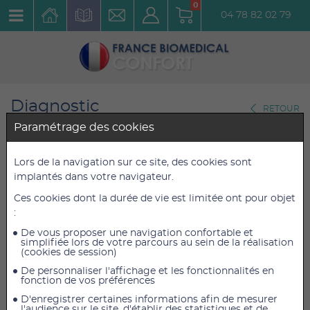
0
04 78 82 02 79
Diagnostic
RETOUR
Thermomètres
Paramétrage des cookies
Thermomètre sans contact
Lors de la navigation sur ce site, des cookies sont
implantés dans votre navigateur.
parlant
Ces cookies dont la durée de vie est limitée ont pour objet
Réf. : 861154
:
De vous proposer une navigation confortable et
44,35 €
44,35 €
TTC
TTC
simplifiée lors de votre parcours au sein de la réalisation
(cookies de session)
36,96 €
36,96 €
HT
HT
De personnaliser l'affichage et les fonctionnalités en
fonction de vos préférences
D'enregistrer certaines informations afin de mesurer
l'audience sur le site, d'établir des statistiques et de
AJOUTER AU PANIER