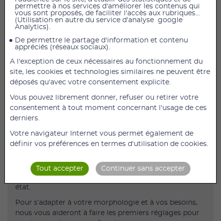
permettre à nos services d'améliorer les contenus qui
vous sont proposés, de faciliter l'accès aux rubriques...
(Utilisation en autre du service d'analyse google
Ceinture de soutien thoraco-lombaire Dorso Evotec
Analytics).
Taille 2
De permettre le partage d'information et contenu
appréciés (réseaux sociaux).
Tour de Taille 75 - 83 cm
A l'exception de ceux nécessaires au fonctionnement du
Le traitement de la douleur après un traumatisme, une
site, les cookies et technologies similaires ne peuvent être
intervention chirurgicale ou d’une pathologie
déposés qu'avec votre consentement explicite.
spécifique (hernie discale, par exemple) ou chronique
(lumbago, fatigue musculaire…) peut nécessiter un
Vous pouvez librement donner, refuser ou retirer votre
soutien orthopédique sous différentes formes
consentement à tout moment concernant l'usage de ces
(ceinture lombaire, abdominale, de maternité…).
derniers.
Dans cette section, vous trouverez notre catalogue de
Votre navigateur Internet vous permet également de
produits pour soulager le dos, les abdominaux, et les
définir vos préférences en termes d'utilisation de cookies.
pesanteurs liées à l’état de grossesse.
C’est votre professionnel de santé qui vous
Tout accepter
Continuer sans accepter
recommandera le dispositif le mieux approprié à votre
état.
Pour s’adapter à votre morphologie et à vos besoins,
nous vous aideront à faire les premiers réglages pour