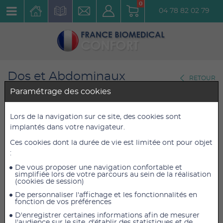
0
04 78 82 02 79
Dos et Abdominaux
RETOUR
Attitude Cyphotique
Paramétrage des cookies
Ceinture de soutien thoraco-
Lors de la navigation sur ce site, des cookies sont
implantés dans votre navigateur.
lombaire Dorso Evotec Taille 2
Ces cookies dont la durée de vie est limitée ont pour objet
Réf. : CSTLDEVT2
:
De vous proposer une navigation confortable et
98,54 €
98,54 €
TTC
TTC
simplifiée lors de votre parcours au sein de la réalisation
(cookies de session)
93,40 €
93,40 €
HT
HT
De personnaliser l'affichage et les fonctionnalités en
fonction de vos préférences
D'enregistrer certaines informations afin de mesurer
l'audience sur le site, d'établir des statistiques et de
AJOUTER AU PANIER