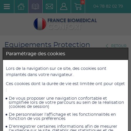
0
04 78 82 02 79
Equipements Protection
RETOUR
Individuelle
Paramétrage des cookies
Gants et Manchettes
Lors de la navigation sur ce site, des cookies sont
Boîte de 100 gants Nitrile Soft
implantés dans votre navigateur.
violet Meditril Taille M
Ces cookies dont la durée de vie est limitée ont pour objet
:
Réf. : A1423
De vous proposer une navigation confortable et
simplifiée lors de votre parcours au sein de la réalisation
(cookies de session)
5,61 €
5,61 €
TTC
TTC
De personnaliser l'affichage et les fonctionnalités en
5,32 €
5,32 €
HT
HT
fonction de vos préférences
D'enregistrer certaines informations afin de mesurer
l'audience sur le site, d'établir des statistiques et de