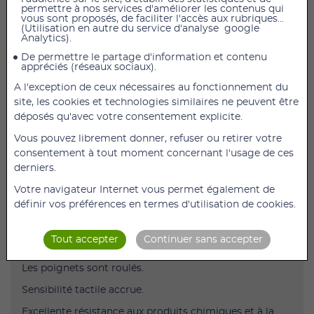
permettre à nos services d'améliorer les contenus qui
AJOUTER AU PANIER
vous sont proposés, de faciliter l'accès aux rubriques...
(Utilisation en autre du service d'analyse google
Analytics).
Boîte de 100 gants Nitrile Soft Meditril Taille M
De permettre le partage d'information et contenu
appréciés (réseaux sociaux).
GANT NITRILE ANTIMICROBIEN MEDITRIL BLEU
A l'exception de ceux nécessaires au fonctionnement du
Conditionnement
:
site, les cookies et technologies similaires ne peuvent être
boîte de 100
déposés qu'avec votre consentement explicite.
Gants jetables à usage unique, ambidextres en nitrile
Vous pouvez librement donner, refuser ou retirer votre
bleu non poudrés.
consentement à tout moment concernant l'usage de ces
derniers.
Gants SANS Latex.
Votre navigateur Internet vous permet également de
Les bouts des doigts ont une surface micro
définir vos préférences en termes d'utilisation de cookies.
rugueuse pour une meilleure préhension des
instruments
Tout accepter
Continuer sans accepter
(Idéal Dentistes, Prothésistes...)
Les poignets sont roulés.
Sensibilité tactile accrue.
Excellente résistance aux produits chimiques et à la