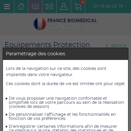
0
04 78 82 02 79
Equipements Protection
RETOUR
Individuelle
Paramétrage des cookies
Gants et Manchettes
Lors de la navigation sur ce site, des cookies sont
Gants latex noirs Dragon
implantés dans votre navigateur.
Skinz Boîte de 100 gants taille
Ces cookies dont la durée de vie est limitée ont pour objet
:
XS
De vous proposer une navigation confortable et
Réf. : A1501
simplifiée lors de votre parcours au sein de la réalisation
(cookies de session)
De personnaliser l'affichage et les fonctionnalités en
9,50 €
9,50 €
TTC
TTC
fonction de vos préférences
9,00 €
9,00 €
HT
HT
D'enregistrer certaines informations afin de mesurer
l'audience sur le site, d'établir des statistiques et de