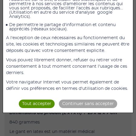
permettre à nos services d'améliorer les contenus qui
vous sont proposés, de faciliter l'accès aux rubriques...
(Utilisation en autre du service d'analyse google
Analytics).
AJOUTER AU PANIER
De permettre le partage d'information et contenu
appréciés (réseaux sociaux).
Gants latex noirs Dragon Skinz Boîte de 100 gants
taille XS
A l'exception de ceux nécessaires au fonctionnement du
site, les cookies et technologies similaires ne peuvent être
Gant d'examen à usage unique, en pur latex,
déposés qu'avec votre consentement explicite.
ambidextre, non poudré
Vous pouvez librement donner, refuser ou retirer votre
Surface micro rugueuse pour une meilleure
consentement à tout moment concernant l'usage de ces
préhension des instruments
derniers.
Sensibilité tactile accrue
Votre navigateur Internet vous permet également de
Excellente résistance aux produits chimiques et à la
définir vos préférences en termes d'utilisation de cookies.
preforation. AQL 1,5
Description du produit
Tout accepter
Continuer sans accepter
Dimensions du produit (L x l x h) ‏ : ‎ 23 x 12 x 7 cm
840 grammes
Le gant en latex est un matériel médical