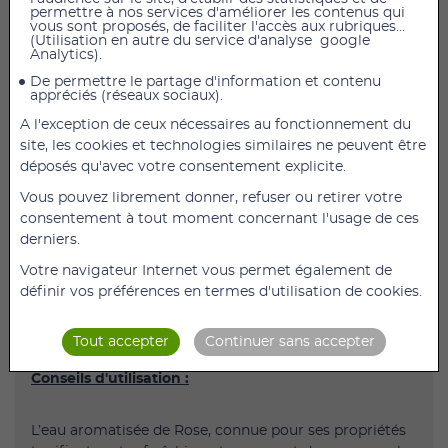
permettre à nos services d'améliorer les contenus qui
vous sont proposés, de faciliter l'accès aux rubriques...
(Utilisation en autre du service d'analyse google
L’eau aromatisée de Rose, connue pour ses propriétés
Analytics).
tonifiantes et rafraîchissantes, permet de conserver le
De permettre le partage d'information et contenu
teint clair et frais.
appréciés (réseaux sociaux).
Ce produit est un cosmétique. Ne pas ingérer.
A l'exception de ceux nécessaires au fonctionnement du
site, les cookies et technologies similaires ne peuvent être
déposés qu'avec votre consentement explicite.
Composition :
Vous pouvez librement donner, refuser ou retirer votre
consentement à tout moment concernant l'usage de ces
Aqua, Rosa canina fruit extract, Rosa centifolia flower
derniers.
extract, Aroma, Methylchloroisothoazolinone,
Votre navigateur Internet vous permet également de
Methylisothiazolinone, Magnesium nitrate, Magnesium
définir vos préférences en termes d'utilisation de cookies.
chloride, Phenoxyethanol, Ethylhexylglycerin, Benzyl
alcohol, Citronellol, Geraniol, Eugenol
Tout accepter
Continuer sans accepter
Conseils d'utilisation :
L’eau aromatisée de Rose, connue pour ses propriétés