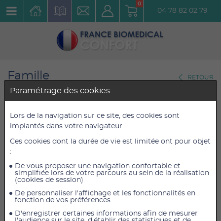
0
04 78 82 02 79
Famille
RETOUR
Dermatologie
Paramétrage des cookies
Eau aromatisée de Rose
Lors de la navigation sur ce site, des cookies sont
implantés dans votre navigateur.
200ml
Ces cookies dont la durée de vie est limitée ont pour objet
Réf. : 1637aromrose200ml
:
De vous proposer une navigation confortable et
4,20 €
4,20 €
TTC
TTC
simplifiée lors de votre parcours au sein de la réalisation
(cookies de session)
3,50 €
3,50 €
HT
HT
De personnaliser l'affichage et les fonctionnalités en
fonction de vos préférences
D'enregistrer certaines informations afin de mesurer
l'audience sur le site, d'établir des statistiques et de
AJOUTER AU PANIER