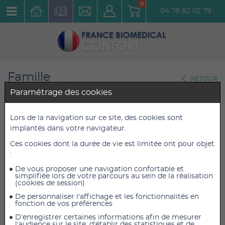
0
04 78 82 02 79
Famille
RETOUR
Gastro-entérologie
Paramétrage des cookies
Carbofen x 30 Gélules
Lors de la navigation sur ce site, des cookies sont
implantés dans votre navigateur.
Réf. : 1618carbofenx30
Ces cookies dont la durée de vie est limitée ont pour objet
:
6,30 €
6,30 €
TTC
TTC
5,25 €
5,25 €
De vous proposer une navigation confortable et
HT
HT
simplifiée lors de votre parcours au sein de la réalisation
(cookies de session)
De personnaliser l'affichage et les fonctionnalités en
fonction de vos préférences
AJOUTER AU PANIER
D'enregistrer certaines informations afin de mesurer
l'audience sur le site, d'établir des statistiques et de