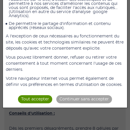
permettre à nos services d'améliorer les contenus qui
Carbofen est une solution pour vous aider à soulager
vous sont proposés, de faciliter l'accès aux rubriques...
les sensations de gaz intestinaux et à améliorer les
(Utilisation en autre du service d'analyse google
Analytics).
tracas digestifs de la vie quotidienne.
De permettre le partage d'information et contenu
Le charbon actif contribue à réduire l’excès de
appréciés (réseaux sociaux).
flatulence après le repas. Carbofen est également
A l'exception de ceux nécessaires au fonctionnement du
composé de poudre de graine de fenouil et de levure
site, les cookies et technologies similaires ne peuvent être
de bière active.
déposés qu'avec votre consentement explicite.
Ce produit est un complément alimentaire.
Vous pouvez librement donner, refuser ou retirer votre
consentement à tout moment concernant l'usage de ces
derniers.
Composition :
Votre navigateur Internet vous permet également de
définir vos préférences en termes d'utilisation de cookies.
Charbon végétal activé (80 %). Poudre de graine de
fenouil (14,3 %). Gélule : gélatine, eau.
Levure de bière active (5,7 %).
Tout accepter
Continuer sans accepter
Conseils d'utilisation :
Dès les premiers désagréments, prendre 8 gélules par