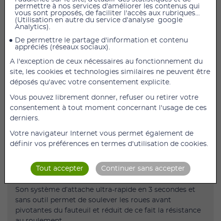
permettre à nos services d'améliorer les contenus qui
vous sont proposés, de faciliter l'accès aux rubriques...
(Utilisation en autre du service d'analyse google
Track wheel bras double
Analytics).
Transformez votre fauteuil roulant en tricycle avec
De permettre le partage d'information et contenu
une agilité surprenante !
appréciés (réseaux sociaux).
Vivez une nouvelle expérience de vitesse et de
A l'exception de ceux nécessaires au fonctionnement du
liberté
site, les cookies et technologies similaires ne peuvent être
déposés qu'avec votre consentement explicite.
Simple bras
Vous pouvez librement donner, refuser ou retirer votre
La roue avant d’extérieur Track Wheel est le
consentement à tout moment concernant l'usage de ces
compagnon idéal de vos escapades en ville, en forêt ou
derniers.
sur la plage :
Votre navigateur Internet vous permet également de
ultra-légère, facile à attacher et confortable.
définir vos préférences en termes d'utilisation de cookies.
Le Track Wheel dispose d’une grande roue
pneumatique 12’’ et d’une fourche anti-flottement en
Tout accepter
Continuer sans accepter
carbone.
Son système d’attache ultra-rapide en 3 secondes et
sans outil permet de soulever les roues avant
pivotantes du fauteuil et réduit de ce fait la résistance
au roulement.