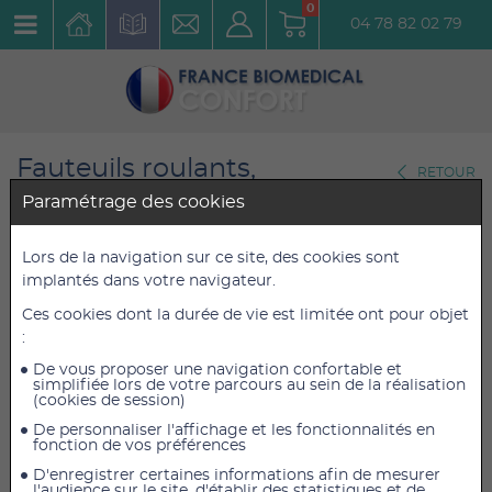
0
04 78 82 02 79
Fauteuils roulants,
RETOUR
Scooters,Tricycles
Paramétrage des cookies
Accessoires et Options
Lors de la navigation sur ce site, des cookies sont
Track wheel bras double
implantés dans votre navigateur.
Réf. : 875036
Ces cookies dont la durée de vie est limitée ont pour objet
:
De vous proposer une navigation confortable et
756,44 €
756,44 €
TTC
TTC
simplifiée lors de votre parcours au sein de la réalisation
717,00 €
717,00 €
HT
HT
(cookies de session)
De personnaliser l'affichage et les fonctionnalités en
fonction de vos préférences
D'enregistrer certaines informations afin de mesurer
AJOUTER AU PANIER
l'audience sur le site, d'établir des statistiques et de