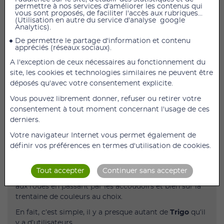
permettre à nos services d'améliorer les contenus qui
vous sont proposés, de faciliter l'accès aux rubriques...
(Utilisation en autre du service d'analyse google
Analytics).
AJOUTER AU PANIER
De permettre le partage d'information et contenu
appréciés (réseaux sociaux).
Fauteuil Actif Pliant Trigo S avec dossier réglable en
inclinaison et assise 50
cm
A l'exception de ceux nécessaires au fonctionnement du
site, les cookies et technologies similaires ne peuvent être
Le Trigo S
est un fauteuil actif pliant dont les potences
déposés qu'avec votre consentement explicite.
sont intégrées au châssis.
Vous pouvez librement donner, refuser ou retirer votre
Son design est résolument actif et sportif.
consentement à tout moment concernant l'usage de ces
Cette configuration lui permet aussi d’être encore plus
derniers.
léger et de conserver une rigidité maximale.
Votre navigateur Internet vous permet également de
Nous avons conçu le
Trigo
pour être un fauteuil au
définir vos préférences en termes d'utilisation de cookies.
design ultra-moderne mais aussi pour convenir aux
goûts de chacun. C’est pourquoi votre
Trigo
peut être
Tout accepter
Continuer sans accepter
entièrement personnalisé à la commande, du châssis
aux roues en passant par les accoudoirs et bien sûr la
trentaine de couleurs au choix.
En fait, c’est simple, il y a presque autant de
Trigo
qu’il
y a d’utilisateurs