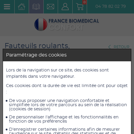
0
04 78 82 02 79
Fauteuils roulants,
RETOUR
Scooters,Tricycles
Paramétrage des cookies
Fauteuils roulants légers actifs
Lors de la navigation sur ce site, des cookies sont
Fauteuil Actif Pliant Trigo S
implantés dans votre navigateur.
avec dossier réglable en
Ces cookies dont la durée de vie est limitée ont pour objet
:
inclinaison et assise 50 cm
De vous proposer une navigation confortable et
Réf. : FAPTS50DR
simplifiée lors de votre parcours au sein de la réalisation
(cookies de session)
De personnaliser l'affichage et les fonctionnalités en
1 916,94 €
1 916,94 €
TTC
TTC
fonction de vos préférences
1 817,00 €
1 817,00 €
HT
HT
D'enregistrer certaines informations afin de mesurer
l'audience sur le site, d'établir des statistiques et de