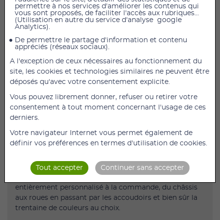
2 166,00 €
2 166,00 €
HT
HT
permettre à nos services d'améliorer les contenus qui
vous sont proposés, de faciliter l'accès aux rubriques...
(Utilisation en autre du service d'analyse google
Analytics).
De permettre le partage d'information et contenu
AJOUTER AU PANIER
appréciés (réseaux sociaux).
A l'exception de ceux nécessaires au fonctionnement du
Fauteuil Actif Pliant Trigo S Dossier rabattable et
site, les cookies et technologies similaires ne peuvent être
réglable en inclinaison avec assise 34 cm
déposés qu'avec votre consentement explicite.
Le Trigo S
est un fauteuil actif pliant dont les potences
Vous pouvez librement donner, refuser ou retirer votre
sont intégrées au châssis.
consentement à tout moment concernant l'usage de ces
Son design est résolument actif et sportif.
derniers.
Cette configuration lui permet aussi d’être encore plus
Votre navigateur Internet vous permet également de
léger et de conserver une rigidité maximale.
définir vos préférences en termes d'utilisation de cookies.
Nous avons conçu le
Trigo
pour être un fauteuil au
design ultra-moderne mais aussi pour convenir aux
Tout accepter
Continuer sans accepter
goûts de chacun. C’est pourquoi votre
Trigo
peut être
entièrement personnalisé à la commande, du châssis
aux roues en passant par les accoudoirs et bien sûr la
trentaine de couleurs au choix.