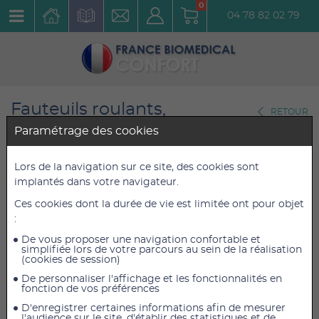
0
04 78 82 02 79
Fauteuils roulants,
RETOUR
Scooters,Tricycles
Paramétrage des cookies
Fauteuils roulants légers actifs
Lors de la navigation sur ce site, des cookies sont
Fauteuil Actif Pliant Trigo S
implantés dans votre navigateur.
Dossier rabattable et réglable
Ces cookies dont la durée de vie est limitée ont pour objet
:
en inclinaison avec assise 34
De vous proposer une navigation confortable et
cm
simplifiée lors de votre parcours au sein de la réalisation
(cookies de session)
Réf. : FAPTSDIAR34
De personnaliser l'affichage et les fonctionnalités en
fonction de vos préférences
2 285,13 €
2 285,13 €
TTC
TTC
D'enregistrer certaines informations afin de mesurer
l'audience sur le site, d'établir des statistiques et de