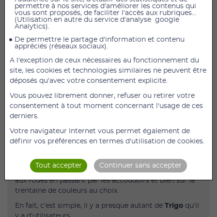
permettre à nos services d'améliorer les contenus qui
vous sont proposés, de faciliter l'accès aux rubriques...
(Utilisation en autre du service d'analyse google
Analytics).
AJOUTER AU PANIER
De permettre le partage d'information et contenu
appréciés (réseaux sociaux).
Fauteuil Actif Pliant Trigo S non Inclinable avec
assise 34 cm
A l'exception de ceux nécessaires au fonctionnement du
site, les cookies et technologies similaires ne peuvent être
Le Trigo S
est un fauteuil actif pliant dont les potences
déposés qu'avec votre consentement explicite.
sont intégrées au châssis.
Vous pouvez librement donner, refuser ou retirer votre
Son design est résolument actif et sportif.
consentement à tout moment concernant l'usage de ces
Cette configuration lui permet aussi d’être encore plus
derniers.
léger et de conserver une rigidité maximale.
Votre navigateur Internet vous permet également de
Nous avons conçu le
Trigo
pour être un fauteuil au
définir vos préférences en termes d'utilisation de cookies.
design ultra-moderne mais aussi pour convenir aux
goûts de chacun. C’est pourquoi votre
Trigo
peut être
Tout accepter
Continuer sans accepter
entièrement personnalisé à la commande, du châssis
aux roues en passant par les accoudoirs et bien sûr la
trentaine de couleurs au choix.
En fait, c’est simple, il y a presque autant de
Trigo
qu’il
y a d’utilisateurs