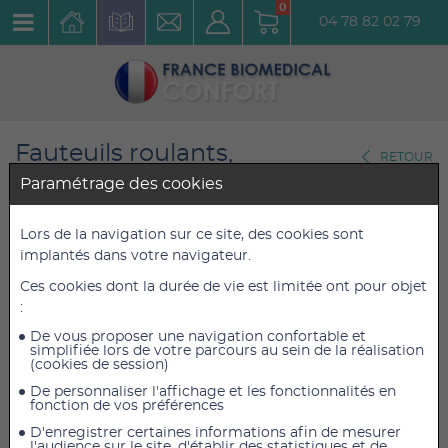
0
04 78 82 02 79
Fauteuils roulants,
RETOUR
Scooters,Tricycles
Paramétrage des cookies
Fauteuils roulants légers actifs
Lors de la navigation sur ce site, des cookies sont
Fauteuil Actif Pliant Trigo S
implantés dans votre navigateur.
non Inclinable avec assise 34
Ces cookies dont la durée de vie est limitée ont pour objet
:
cm
De vous proposer une navigation confortable et
Réf. : FAPTS34
simplifiée lors de votre parcours au sein de la réalisation
(cookies de session)
De personnaliser l'affichage et les fonctionnalités en
1 846,25 €
1 846,25 €
TTC
TTC
fonction de vos préférences
1 750,00 €
1 750,00 €
HT
HT
D'enregistrer certaines informations afin de mesurer
l'audience sur le site, d'établir des statistiques et de