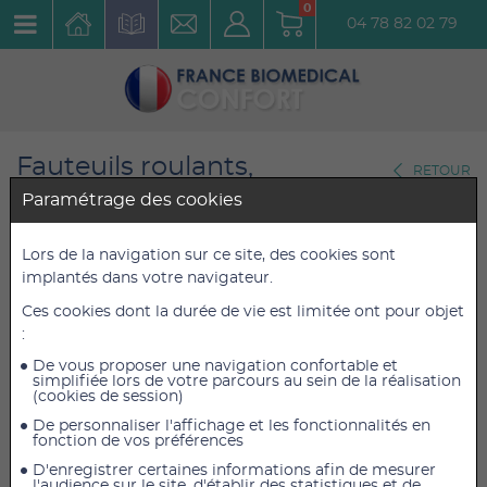
0
04 78 82 02 79
Fauteuils roulants,
RETOUR
Scooters,Tricycles
Paramétrage des cookies
Fauteuils roulants légers
Lors de la navigation sur ce site, des cookies sont
Fauteuil roulant manuel léger
implantés dans votre navigateur.
V500 Bleu assise 50 cm,
Ces cookies dont la durée de vie est limitée ont pour objet
:
version inclinable à 30°
De vous proposer une navigation confortable et
Réf. : FRMLV500BI50
simplifiée lors de votre parcours au sein de la réalisation
(cookies de session)
De personnaliser l'affichage et les fonctionnalités en
673,05 €
673,05 €
TTC
TTC
fonction de vos préférences
637,96 €
637,96 €
HT
HT
D'enregistrer certaines informations afin de mesurer
l'audience sur le site, d'établir des statistiques et de