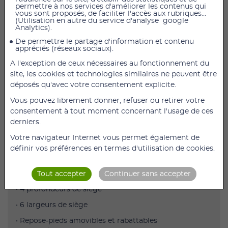
permettre à nos services d'améliorer les contenus qui
vous sont proposés, de faciliter l'accès aux rubriques...
(Utilisation en autre du service d'analyse google
Analytics).
AJOUTER AU PANIER
De permettre le partage d'information et contenu
appréciés (réseaux sociaux).
Fauteuil roulant manuel léger V500 Bleu assise 50
cm, version inclinable à 30°
A l'exception de ceux nécessaires au fonctionnement du
site, les cookies et technologies similaires ne peuvent être
Version Dossier inclinable à 30°
déposés qu'avec votre consentement explicite.
Le V500 30° est un fauteuil roulant léger manuel avec
Vous pouvez librement donner, refuser ou retirer votre
dossier inclinable à 30° extrêmement complet.
consentement à tout moment concernant l'usage de ces
Ce modèle dispose de nombreux réglages mais aussi
derniers.
d’une multitude d’équipements inclus dans sa version
Votre navigateur Internet vous permet également de
standard :
définir vos préférences en termes d'utilisation de cookies.
• Disponible en 6 tailles (39, 42, 44, 46, 48, 50)
• 4 hauteurs de siège
Tout accepter
Continuer sans accepter
• 4 profondeurs de siège
• 6 largeurs de siège
• Repose-pieds amovibles et rabattables