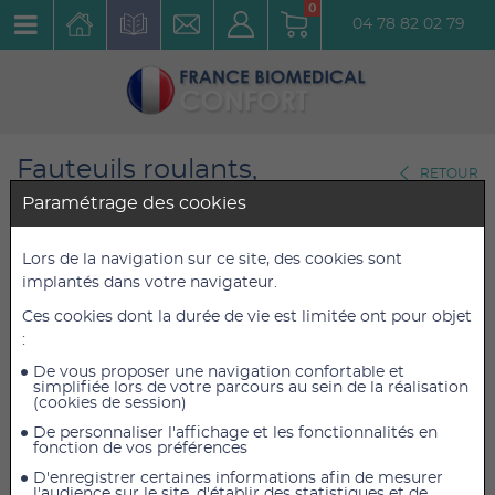
0
04 78 82 02 79
Fauteuils roulants,
RETOUR
Scooters,Tricycles
Paramétrage des cookies
Fauteuils roulants manuels
Lors de la navigation sur ce site, des cookies sont
Fauteuil roulant acier Eagle 51
implantés dans votre navigateur.
cm
Ces cookies dont la durée de vie est limitée ont pour objet
:
Réf. : FAROU51
De vous proposer une navigation confortable et
simplifiée lors de votre parcours au sein de la réalisation
(cookies de session)
558,99 €
558,99 €
TTC
TTC
De personnaliser l'affichage et les fonctionnalités en
529,85 €
529,85 €
HT
HT
fonction de vos préférences
D'enregistrer certaines informations afin de mesurer
l'audience sur le site, d'établir des statistiques et de