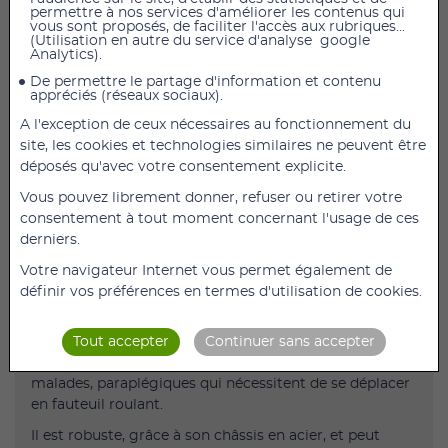
permettre à nos services d'améliorer les contenus qui
AJOUTER AU PANIER
vous sont proposés, de faciliter l'accès aux rubriques...
(Utilisation en autre du service d'analyse google
Analytics).
Fauteuil roulant acier Eagle 51 cm
De permettre le partage d'information et contenu
appréciés (réseaux sociaux).
Classique dans sa conception, le fauteuil roulant Eagle
possède un châssis en acier et se décline en plusieurs
A l'exception de ceux nécessaires au fonctionnement du
tailles.
site, les cookies et technologies similaires ne peuvent être
déposés qu'avec votre consentement explicite.
Il est équipé de roues (à bandage ou pneumatique) à
déverrouillage rapide, d'accoudoirs et de reposes pieds
Vous pouvez librement donner, refuser ou retirer votre
escamotables.
consentement à tout moment concernant l'usage de ces
derniers.
Poids à partir de 18,5 kg.
Votre navigateur Internet vous permet également de
En option :
définir vos préférences en termes d'utilisation de cookies.
roulettes anti-bascule et repose jambes.
Le fauteuil roulant manuel Eagle de Herdegen
Tout accepter
Continuer sans accepter
convient aux personnes handicapées, blessées,
malades, paraplégiques qui nécessitent de se déplacer
en fauteuil roulant.
Il est robuste, grâce à son châssis en acier, et peut