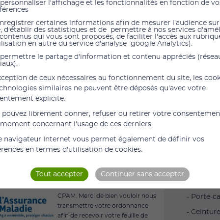
personnaliser l'affichage et les fonctionnalités en fonction de vo
férences
nregistrer certaines informations afin de mesurer l'audience sur
Fauteuil 
e, d'établir des statistiques et de permettre à nos services d'amé
 contenus qui vous sont proposés, de faciliter l'accès aux rubrique
Un fauteui
ilisation en autre du service d'analyse google Analytics).
Le fauteu
permettre le partage d'information et contenu appréciés (résea
iaux).
équipé de
rembourse
exception de ceux nécessaires au fonctionnement du site, les coo
echnologies similaires ne peuvent être déposés qu'avec votre
Variante 
entement explicite.
- Roues a
 pouvez librement donner, refuser ou retirer votre consentemen
- Roues a
Next
 moment concernant l'usage de ces derniers.
- Accoudo
e navigateur Internet vous permet également de définir vos
érences en termes d'utilisation de cookies.
- Poignée
- Dossier
Tout accepter
Continuer sans accepter
- Roulette
Produit pris en charge par la
CPAM. Merci de bien vouloir nous
- Porte-c
transmettre votre ordonnance
- Ceintur
afin de recevoir votre feuille de