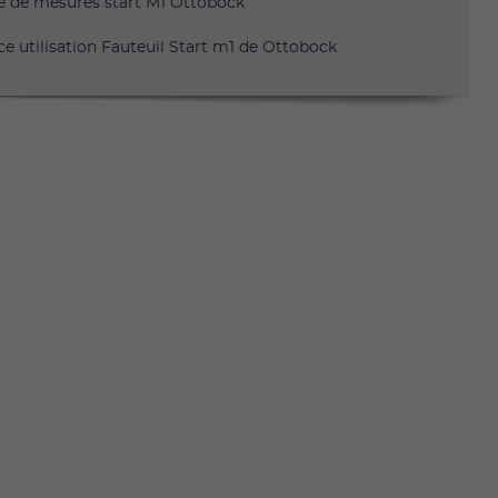
e de mesures start M1 Ottobock
ce utilisation Fauteuil Start m1 de Ottobock