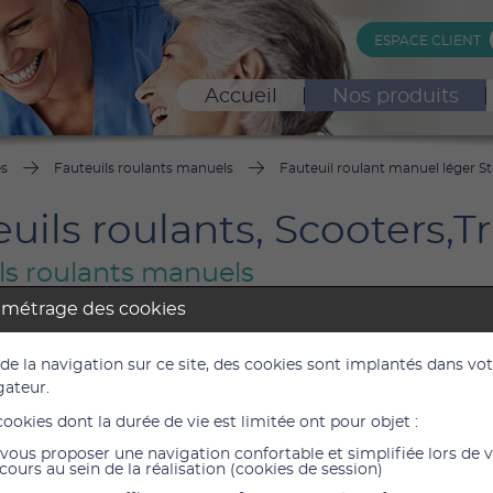
ESPACE CLIENT
Accueil
Nos produits
es
Fauteuils roulants manuels
Fauteuil roulant manuel léger S
uils roulants, Scooters,Tr
ls roulants manuels
amétrage des cookies
uil roulant manuel léger Start M1 L
 de la navigation sur ce site, des cookies sont implantés dans vo
0.5
gateur.
cookies dont la durée de vie est limitée ont pour objet :
504,2
vous proposer une navigation confortable et simplifiée lors de 
478,00
cours au sein de la réalisation (cookies de session)