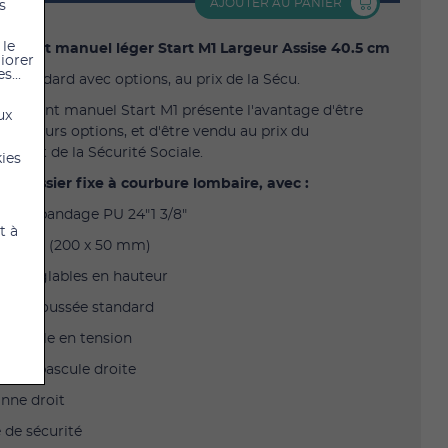
AJOUTER AU PANIER
s
 le
roulant manuel léger Start M1 Largeur Assise 40.5 cm
liorer
s...
l standard avec options, au prix de la Sécu.
il roulant manuel Start M1 présente l'avantage d'être
ux
 plusieurs options, et d'être vendu au prix du
ment de la Sécurité Sociale.
kies
5 : Dossier fixe à courbure lombaire, avec :
rrière bandage PU 24"1 3/8"
t à
vant 8" (200 x 50 mm)
irs réglables en hauteur
s de poussée standard
 réglable en tension
 anti-bascule droite
anne droit
e de sécurité