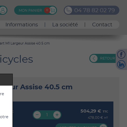
0
4
7
8
8
2
0
2
7
9
MON PANIER
0
Informations
La société
Contact
tart M1 Largeur Assise 40.5 cm
icycles
RETOUR
argeur Assise 40.5 cm
tre
9 €
504,29 €
TTC
TTC
votre
 €
478,00 €
HT
HT