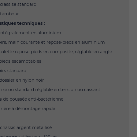
 d'assise standard
à tambour
stiques techniques :
 intégralement en aluminium
irs, main courante et repose-pieds en aluminium
palette repose-pieds en composite, réglable en angle
pieds escamotables
irs standard
 dossier en nylon noir
 fixe ou standard réglable en tension ou cassant
s de poussée anti-bactérienne
rrière à démontage rapide
 châssis argent métallisé