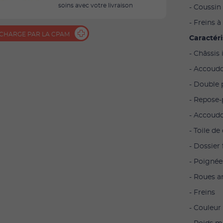
soins avec votre livraison
- Coussin
- Freins 
 CHARGE PAR LA CPAM
Caractéri
- Châssis
- Accoudo
- Double 
- Repose-
- Accoudo
- Toile de
- Dossier
- Poignée
- Roues a
- Freins
- Couleur