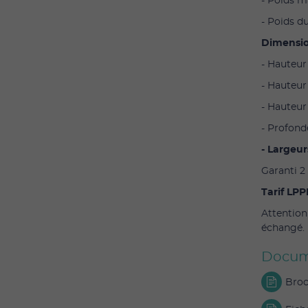
- Poids m
- Poids du
Dimensio
- Hauteur
- Hauteur
- Hauteur 
- Profond
- Largeur
Garanti 2 
Tarif LPP
Attention 
échangé.
Docum
Broc