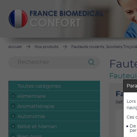
Accueil
Nos produits
Fauteuils roulants, Scooters,Tricycl
Faute
Fauteui
Par
Toutes catégories
Faute
Alimentaire
Lors
Réf. : M14
Aromathérapie
navi
Autonomie
Ces 
Bébé et Maman
De 
par
Bien Assis