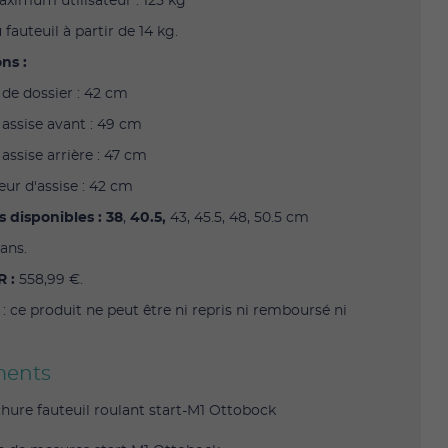
aximum utilisateur : 125 kg
 fauteuil à partir de 14 kg.
ns :
 de dossier : 42 cm
 assise avant : 49 cm
assise arrière : 47 cm
eur d'assise : 42 cm
s disponibles : 38
,
40.5,
43, 45.5, 48, 50.5 cm
ans.
R :
558,99 €.
: ce produit ne peut être ni repris ni remboursé ni
ents
hure fauteuil roulant start-M1 Ottobock