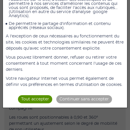
permettre à nos services d'améliorer les contenus qui
AJOUTER AU PANIER
vous sont proposés, de faciliter l'accès aux rubriques...
(Utilisation en autre du service d'analyse google
Analytics).
Rollator 4 roues R08 Bleu
De permettre le partage d'information et contenu
Prise en charge LPP
appréciés (réseaux sociaux).
Description
A l'exception de ceux nécessaires au fonctionnement du
site, les cookies et technologies similaires ne peuvent être
Déambulateur robuste et léger de la dernière
déposés qu'avec votre consentement explicite.
génération, conçu pour offrir stabilité, confort et
autonomie.
Vous pouvez librement donner, refuser ou retirer votre
consentement à tout moment concernant l'usage de ces
Équipé d'un siège rabattable, d'un large panier et d'un
derniers.
sac amovible pour faciliter vos déplacements.
Votre navigateur Internet vous permet également de
Réglable en hauteur et sécurisé grâce aux freins
définir vos préférences en termes d'utilisation de cookies.
centralisés sur la poignée de poussée.
Le déambulateur fait office de chariot de course et
Tout accepter
Continuer sans accepter
permet également d'y placer son animal de
compagnie.
Les roues sont positionnables à 0,90 et 360°
permettant un ajustement selon le degré de mobilité
de son utilisateur.