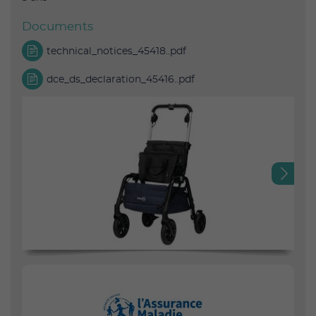
Documents
technical_notices_45418..pdf
dce_ds_declaration_45416..pdf
Next