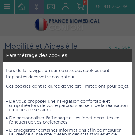
0
04 78 82 02 79
Mobilité et Aides à la
RETOUR
Marche
Paramétrage des cookies
Déambulateur 4 roues Intérieur /
Extérieur
Lors de la navigation sur ce site, des cookies sont
implantés dans votre navigateur.
Rollator 4 roues R08 Bleu
Ces cookies dont la durée de vie est limitée ont pour objet
Réf. : 2505180060
:
De vous proposer une navigation confortable et
simplifiée lors de votre parcours au sein de la réalisation
256,00 €
256,00 €
TTC
TTC
(cookies de session)
232,73 €
232,73 €
HT
HT
De personnaliser l'affichage et les fonctionnalités en
fonction de vos préférences
D'enregistrer certaines informations afin de mesurer
l'audience sur le site, d'établir des statistiques et de