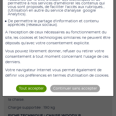
AJOUTER AU PANIER
permettre à nos services d'améliorer les contenus qui
vous sont proposés, de faciliter l'accès aux rubriques...
(Utilisation en autre du service d'analyse google
CHAISE RELEVEUR ASTER
Analytics).
De permettre le partage d'information et contenu
Chaise d’accompagnement à la levée, équipée d’un
appréciés (réseaux sociaux).
vérin à gaz caché sous le siège permettant de soulever
l’assise au moment du levé de la personne.
A l'exception de ceux nécessaires au fonctionnement du
site, les cookies et technologies similaires ne peuvent être
Description
déposés qu'avec votre consentement explicite.
Chaise d’accompagnement à la levée, équipée d’un
Vous pouvez librement donner, refuser ou retirer votre
vérin à gaz caché sous le siège permettant de soulever
consentement à tout moment concernant l'usage de ces
l’assise au moment du levé de la personne.
derniers.
Puissance de vérin réglable en fonction du poids de
Votre navigateur Internet vous permet également de
l’utilisateur, permettant d’éviter d’être projeté.
définir vos préférences en termes d'utilisation de cookies.
Accoudoirs au design ergonomique pour une
meilleure prise en main lors de la levée.
Tout accepter
Continuer sans accepter
Patins anti-dérapants pour assurer un bon maintien de
la chaise.
Charge supportée : 190 kg
FICHE TECHNIQUE : CHAISE WOODY R