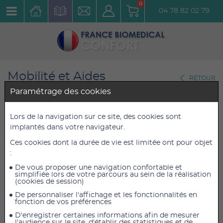
0
04 78 82 02 79
Mobilité et Aides
RETOUR
Techniques au Transfert
Paramétrage des cookies
Chaise Woody R Aster
Lors de la navigation sur ce site, des cookies sont
implantés dans votre navigateur.
releveur
Ces cookies dont la durée de vie est limitée ont pour objet
Réf. : 1601161060
:
De vous proposer une navigation confortable et
391,20 €
391,20 €
simplifiée lors de votre parcours au sein de la réalisation
TTC
TTC
(cookies de session)
326,00 €
326,00 €
HT
HT
De personnaliser l'affichage et les fonctionnalités en
fonction de vos préférences
D'enregistrer certaines informations afin de mesurer
l'audience sur le site, d'établir des statistiques et de