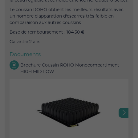
la peau réglable avec fluide et le ROHO Quadtro Select.
Le coussin ROHO obtient les meilleurs résultats avec
un nombre d'apparation d'escarres très faible en
comparaison aux autres coussins.
Base de remboursement : 184.50 €
Garantie 2 ans.
Documents
Brochure Coussin ROHO Monocompartiment
HIGH MID LOW
Next