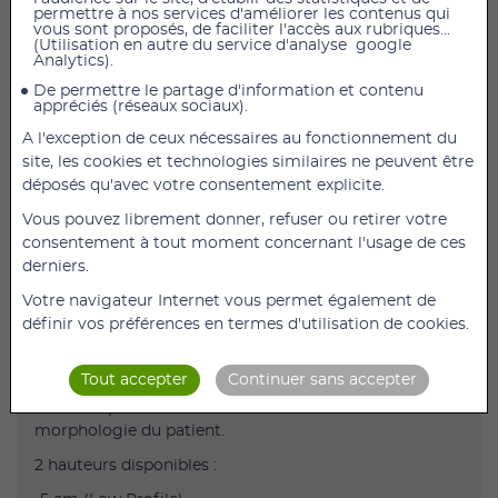
permettre à nos services d'améliorer les contenus qui
vous sont proposés, de faciliter l'accès aux rubriques...
(Utilisation en autre du service d'analyse google
AJOUTER AU PANIER
Analytics).
De permettre le partage d'information et contenu
Coussin anti escarres à air Roho High Profile 10 cm
appréciés (réseaux sociaux).
A l'exception de ceux nécessaires au fonctionnement du
46 x 42 x 10 / Cellules 11 x 11
site, les cookies et technologies similaires ne peuvent être
Le coussin HIGH PROFILE obtient aussi avec preuve à
déposés qu'avec votre consentement explicite.
l'appui, les meilleures performances en matière de
Vous pouvez librement donner, refuser ou retirer votre
positionnement et de répartition de la pression.
consentement à tout moment concernant l'usage de ces
Ce coussin est vivement recommandé pour les
derniers.
positions assises complexes, la stabilité pelvienne et
Votre navigateur Internet vous permet également de
les corrections d'obliquité pelvienne.
définir vos préférences en termes d'utilisation de cookies.
Le coussin monocompartiment à air non motorisé à
cellules télescopiques, est préconisé pour des patients
Tout accepter
Continuer sans accepter
à risque élevé.
L'air se répartit entre les cellules suivant la
morphologie du patient.
2 hauteurs disponibles :