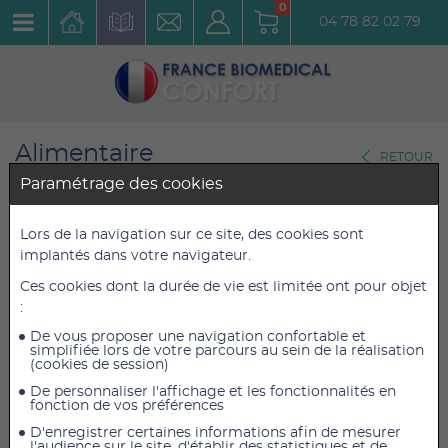
0
04 78 82 02 79
Alimentaire
RETOUR
Compléments alimentaires
Paramétrage des cookies
AQUATECHNIE Magnésium
Lors de la navigation sur ce site, des cookies sont
implantés dans votre navigateur.
Marin B6 gélules
Ces cookies dont la durée de vie est limitée ont pour objet
Réf. : 0017010
:
De vous proposer une navigation confortable et
10,50 €
10,50 €
TTC
TTC
simplifiée lors de votre parcours au sein de la réalisation
(cookies de session)
8,75 €
8,75 €
HT
HT
De personnaliser l'affichage et les fonctionnalités en
fonction de vos préférences
D'enregistrer certaines informations afin de mesurer
l'audience sur le site, d'établir des statistiques et de
AJOUTER AU PANIER