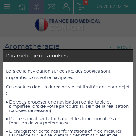
0
04 78 82 02 79
Aromathérapie
RETOUR
Diffuseurs
Paramétrage des cookies
Humidificateur d'air LB45
Lors de la navigation sur ce site, des cookies sont
implantés dans votre navigateur.
Beurer
Ces cookies dont la durée de vie est limitée ont pour objet
Réf. : 681.07
:
De vous proposer une navigation confortable et
82,80 €
82,80 €
TTC
TTC
simplifiée lors de votre parcours au sein de la réalisation
(cookies de session)
69,00 €
69,00 €
HT
HT
De personnaliser l'affichage et les fonctionnalités en
fonction de vos préférences
D'enregistrer certaines informations afin de mesurer
l'audience sur le site, d'établir des statistiques et de
AJOUTER AU PANIER