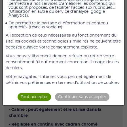
permettre à nos services d'améliorer les contenus qui
vous sont proposés, de faciliter l'accès aux rubriques...
(Utilisation en autre du service d'analyse google
Humidificateur d'air LB45 Beurer
Analytics).
**
Délai de livraison : 8 à 15 jours
De permettre le partage d'information et contenu
appréciés (réseaux sociaux).
A l'exception de ceux nécessaires au fonctionnement du
Description
:
site, les cookies et technologies similaires ne peuvent être
déposés qu'avec votre consentement explicite.
- Atomisation ultrasonique micro-fine
Vous pouvez librement donner, refuser ou retirer votre
- Pour parfumer la pièce
consentement à tout moment concernant l'usage de ces
- Convient aux huiles aromatiques
derniers.
- Réservoir d'eau amovible de 4 l
Votre navigateur Internet vous permet également de
définir vos préférences en termes d'utilisation de cookies.
- Taux d'humidification jusqu'à 300 ml / h
- Deux buses de brumisation à 360 °
Tout accepter
Continuer sans accepter
- Pour des pièces jusqu'à env. 30 m2
- Calme : peut également être utilisé dans la
chambre
- Réglable en continu avec cadran chromé