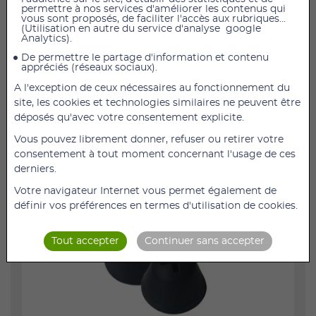
permettre à nos services d'améliorer les contenus qui
vous sont proposés, de faciliter l'accès aux rubriques...
(Utilisation en autre du service d'analyse google
Embouts Oreillettes CL7370 Taille Small
Analytics).
INFORMATIONS PRODUIT
De permettre le partage d'information et contenu
appréciés (réseaux sociaux).
Category: Accessoires pour Casques
A l'exception de ceux nécessaires au fonctionnement du
Embouts additionnels compatible avec les casques
site, les cookies et technologies similaires ne peuvent être
stéthoscopiques
déposés qu'avec votre consentement explicite.
DESCRIPTION
Vous pouvez librement donner, refuser ou retirer votre
consentement à tout moment concernant l'usage de ces
Embouts additionnels compatible avec le CL7310,
derniers.
CL7350, CL7350 OPTI et le LH20.
Votre navigateur Internet vous permet également de
définir vos préférences en termes d'utilisation de cookies.
Tout accepter
Continuer sans accepter