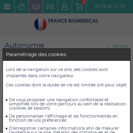
0
04 78 82 02 79
Autonomie
RETOUR
Aide Auditive
Paramétrage des cookies
Embouts Oreillettes CL73X
Lors de la navigation sur ce site, des cookies sont
implantés dans votre navigateur.
SMALL
Ces cookies dont la durée de vie est limitée ont pour objet
Réf. : CL7370_PAD_SMALL
:
De vous proposer une navigation confortable et
2,40 €
2,40 €
TTC
TTC
simplifiée lors de votre parcours au sein de la réalisation
(cookies de session)
2,00 €
2,00 €
HT
HT
De personnaliser l'affichage et les fonctionnalités en
fonction de vos préférences
D'enregistrer certaines informations afin de mesurer
l'audience sur le site, d'établir des statistiques et de
AJOUTER AU PANIER